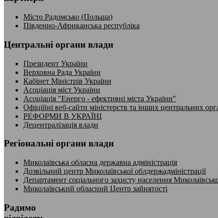
Місто Радомсько (Польща)
Південно-Африканська республіка
Центральні органи влади
Президент України
Верховна Рада України
Кабінет Міністрів України
Асоціація міст України
Асоціація "Енерго - ефективні міста України"
Офіційні веб-сайти міністерств та інших центральних орг
РЕФОРМИ В УКРАЇНІ
Децентралізація влади
Регіональні органи влади
Миколаївська обласна державна адміністрація
Дозвільний центр Миколаївської облдержадміністрації
Департамент соціального захисту населення Миколаївсько
Миколаївський обласний Центр зайнятості
Радимо