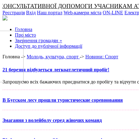
ОНСУЛЬТАТИВНОЇ ДОПОМОГИ УЧАСНИКАМ АТО ТА ЧЛЕ
Реєстрація
Вхід
Наш портал
Web-камери міста
ON-LINE
Електр
Головна
Про місто
Звернення громадян
»
Доступ до публічної інформації
Головна ->
Молодь, культура, спорт
->
Новини: Спорт
21 березня відбудеться легкоатлетичний пробіг!
Запрошуємо всіх бажаючих приєднатися до пробігу та відчути 
В Бугском лесу прошли туристические соревнования
Змагання з волейболу серед жіночих команд