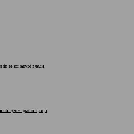
анів виконавчої влади
ї облдержадміністрації