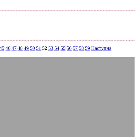
45
46
47
48
49
50
51
52
53
54
55
56
57
58
59
Наступна