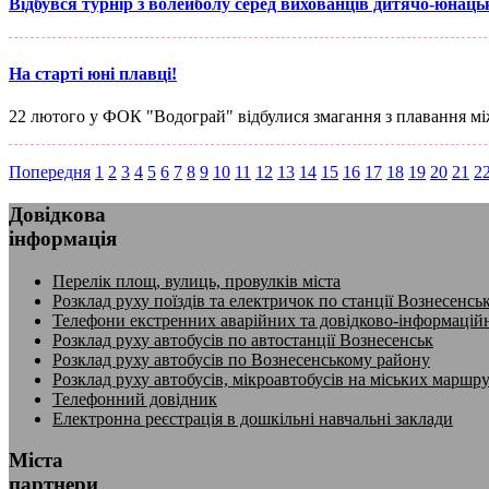
Відбувся турнір з волейболу серед вихованців дитячо-юнаць
На старті юні плавці!
22 лютого у ФОК "Водограй" відбулися змагання з плавання м
Попередня
1
2
3
4
5
6
7
8
9
10
11
12
13
14
15
16
17
18
19
20
21
2
Довідкова
інформація
Перелік площ, вулиць, провулків міста
Розклад руху поїздів та електричок по станції Вознесенсь
Телефони екстренних аварійних та довідково-інформацій
Розклад руху автобусів по автостанції Вознесенськ
Розклад руху автобусів по Вознесенському району
Розклад руху автобусів, мікроавтобусів на міських маршр
Телефонний довідник
Електронна реєстрація в дошкільні навчальні заклади
Міста
партнери