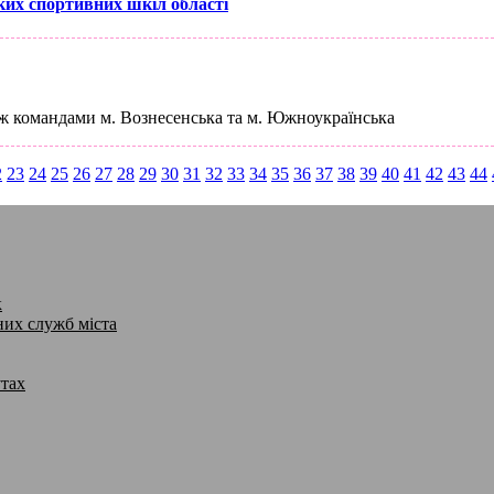
ких спортивних шкіл області
іж командами м. Вознесенська та м. Южноукраїнська
2
23
24
25
26
27
28
29
30
31
32
33
34
35
36
37
38
39
40
41
42
43
44
к
них служб міста
утах