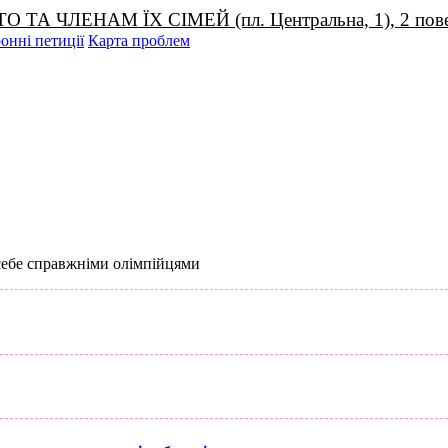
НАМ ЇХ СІМЕЙ (пл. Центральна, 1), 2 поверх,
онні петиції
Карта проблем
себе справжніми олімпійцями