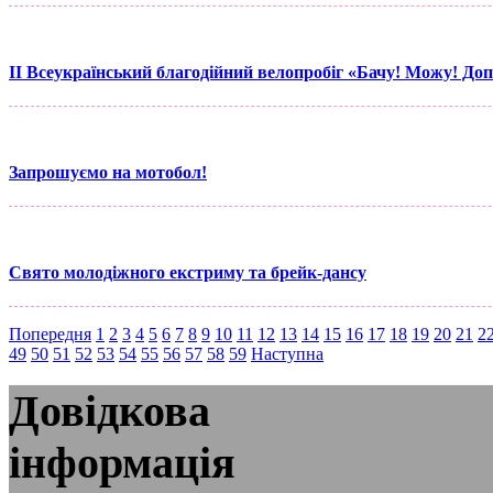
ІІ Всеукраїнський благодійний велопробіг «Бачу! Можу! До
Запрошуємо на мотобол!
Свято молодіжного екстриму та брейк-дансу
Попередня
1
2
3
4
5
6
7
8
9
10
11
12
13
14
15
16
17
18
19
20
21
2
49
50
51
52
53
54
55
56
57
58
59
Наступна
Довідкова
інформація