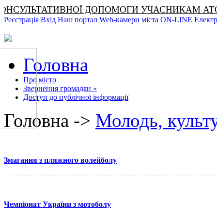
СУЛЬТАТИВНОЇ ДОПОМОГИ УЧАСНИКАМ АТО ТА ЧЛЕН
Реєстрація
Вхід
Наш портал
Web-камери міста
ON-LINE
Електр
Головна
Про місто
Звернення громадян
»
Доступ до публічної інформації
Головна ->
Молодь, культ
Змагання з пляжного волейболу
Чемпіонат України з мотоболу