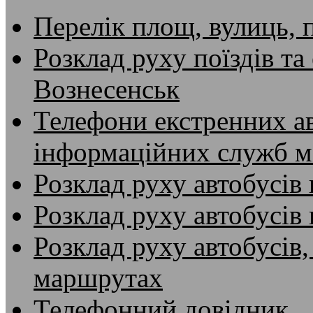
Перелік площ, вулиць, 
Розклад руху поїздів та
Вознесенськ
Телефони екстренних ав
інформаційних служб м
Розклад руху автобусів 
Розклад руху автобусів
Розклад руху автобусів,
маршрутах
Телефонний довідник