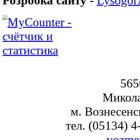
Розробка сайту -
Lysogo
Вознесен
565
Микола
м. Вознесенс
тел. (05134) 4
vozme