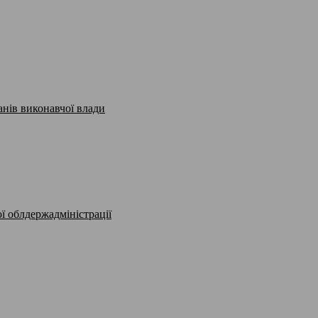
анів виконавчої влади
ї облдержадміністрації