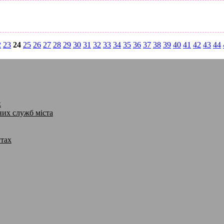
2
23
24
25
26
27
28
29
30
31
32
33
34
35
36
37
38
39
40
41
42
43
44
к
них служб міста
утах