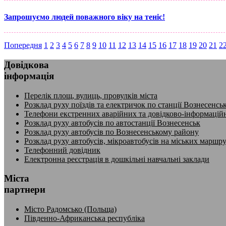
Запрошуємо людей поважного віку на теніс!
Попередня
1
2
3
4
5
6
7
8
9
10
11
12
13
14
15
16
17
18
19
20
21
2
Довідкова
інформація
Перелік площ, вулиць, провулків міста
Розклад руху поїздів та електричок по станції Вознесенсь
Телефони екстренних аварійних та довідково-інформацій
Розклад руху автобусів по автостанції Вознесенськ
Розклад руху автобусів по Вознесенському району
Розклад руху автобусів, мікроавтобусів на міських маршр
Телефонний довідник
Електронна реєстрація в дошкільні навчальні заклади
Міста
партнери
Місто Радомсько (Польща)
Південно-Африканська республіка