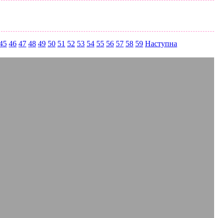
45
46
47
48
49
50
51
52
53
54
55
56
57
58
59
Наступна