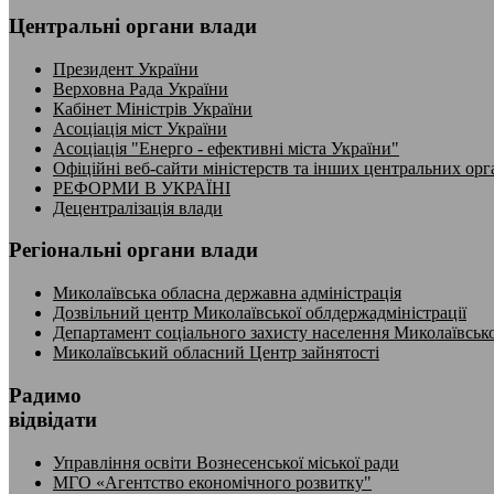
Центральні органи влади
Президент України
Верховна Рада України
Кабінет Міністрів України
Асоціація міст України
Асоціація "Енерго - ефективні міста України"
Офіційні веб-сайти міністерств та інших центральних орг
РЕФОРМИ В УКРАЇНІ
Децентралізація влади
Регіональні органи влади
Миколаївська обласна державна адміністрація
Дозвільний центр Миколаївської облдержадміністрації
Департамент соціального захисту населення Миколаївсько
Миколаївський обласний Центр зайнятості
Радимо
відвідати
Управління освіти Вознесенської міської ради
МГО «Агентство економічного розвитку"