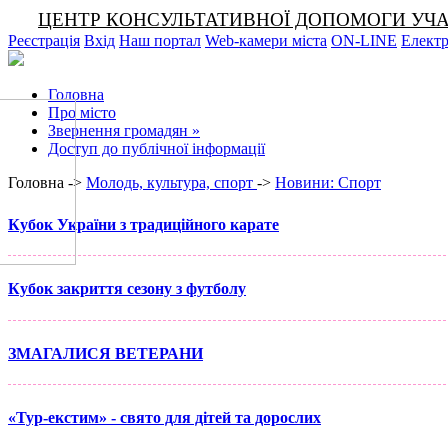
ЦЕНТР КОНСУЛЬТАТИВНОЇ ДОПОМОГИ УЧАСНИКА
Реєстрація
Вхід
Наш портал
Web-камери міста
ON-LINE
Електр
Головна
Про місто
Звернення громадян
»
Доступ до публічної інформації
Головна ->
Молодь, культура, спорт
->
Новини: Спорт
Кубок України з традиційного карате
Кубок закриття сезону з футболу
ЗМАГАЛИСЯ ВЕТЕРАНИ
«Тур-екстим» - свято для дітей та дорослих