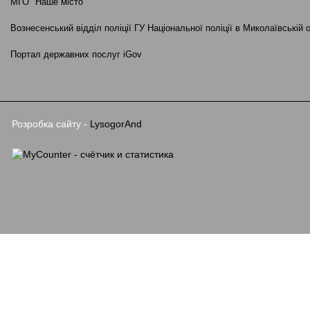
МГО "Наше місто"
Вознесенський відділ поліції ГУ Національної поліції в Миколаївській 
Портал державних послуг iGov
Розробка сайту -
LysogorAnd