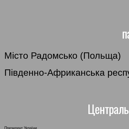
п
Місто Радомсько (Польща)
Південно-Африканська респ
Централь
Президент України