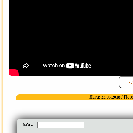
РО
Дата:
/ Пер
23.03.2018
Iм'я -