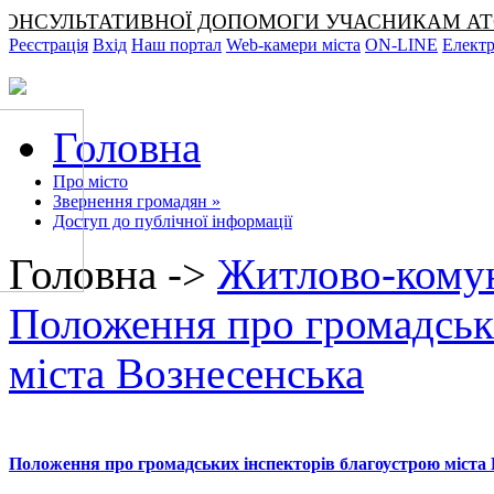
СУЛЬТАТИВНОЇ ДОПОМОГИ УЧАСНИКАМ АТО ТА ЧЛЕН
Реєстрація
Вхід
Наш портал
Web-камери міста
ON-LINE
Електр
Головна
Про місто
Звернення громадян
»
Доступ до публічної інформації
Головна ->
Житлово-комун
Положення про громадськ
міста Вознесенська
Положення про громадських інспекторів благоустрою міста 