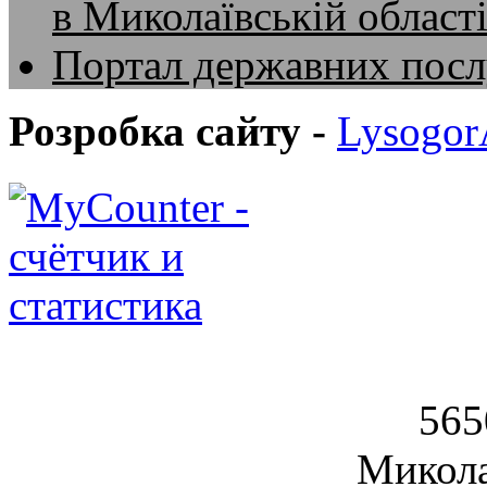
в Миколаївській област
Портал державних посл
Розробка сайту -
Lysogo
Вознесен
565
Микола