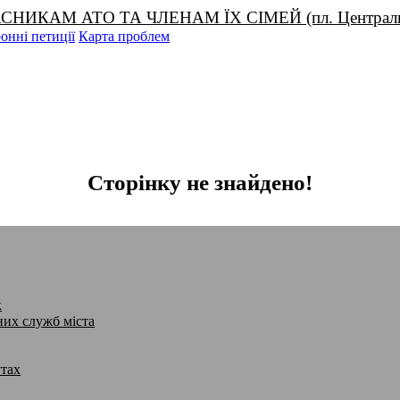
М АТО ТА ЧЛЕНАМ ЇХ СІМЕЙ (пл. Центральна, 1
онні петиції
Карта проблем
Сторінку не знайдено!
к
них служб міста
утах