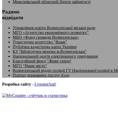
Миколаївський обласний Центр зайнятості
Радимо
відвідати
Управління освіти Вознесенської міської ради
МГО «Агентство економічного розвитку"
МБО «Фонд громади Вознесенська»
Туристичне агентство "Вояж"
Публічна кадастрова карта України
КЗ "Бібліотечна мережа м.Вознесенська"
Національний центр електронного урядування
Благодійний фонд "Живе серце!
МГО "Наше місто"
Вознесенський відділ поліції ГУ Національної поліції в М
Портал державних послуг iGov
Розробка сайту -
LysogorAnd