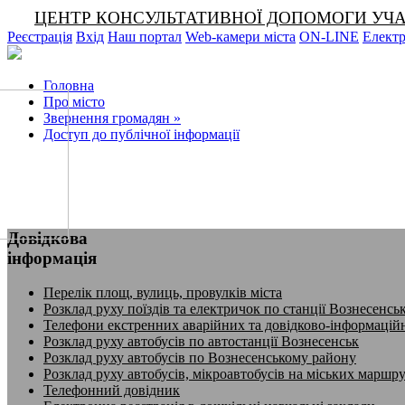
ЦЕНТР КОНСУЛЬТАТИВНОЇ ДОПОМОГИ УЧАСНИКА
Реєстрація
Вхід
Наш портал
Web-камери міста
ON-LINE
Електр
Головна
Про місто
Звернення громадян
»
Доступ до публічної інформації
Довідкова
інформація
Перелік площ, вулиць, провулків міста
Розклад руху поїздів та електричок по станції Вознесенсь
Телефони екстренних аварійних та довідково-інформацій
Розклад руху автобусів по автостанції Вознесенськ
Розклад руху автобусів по Вознесенському району
Розклад руху автобусів, мікроавтобусів на міських маршр
Телефонний довідник