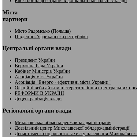
Електронна реєстрація в дошкільні навчальні заклади
Міста
партнери
Місто Радомсько (Польща)
Південно-Африканська республіка
Центральні органи влади
Президент України
Верховна Рада України
Кабінет Міністрів України
Асоціація міст України
Асоціація "Енерго - ефективні міста України"
Офіційні веб-сайти міністерств та інших центральних орг
РЕФОРМИ В УКРАЇНІ
Децентралізація влади
Регіональні органи влади
Миколаївська обласна державна адміністрація
Дозвільний центр Миколаївської облдержадміністрації
Департамент соціального захисту населення Миколаївсько