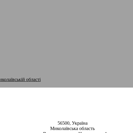
иколаївській області
Вознесенська міська рада
56500, Україна
Миколаївська область