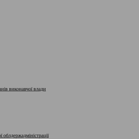
анів виконавчої влади
ї облдержадміністрації