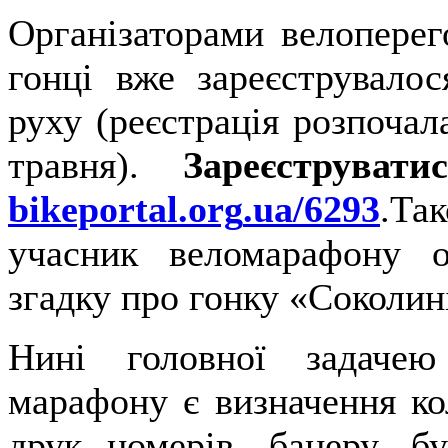
Організаторами велоперег
гонці вже зареєструвало
руху (реєстрація розпочал
травня).
Зареєструват
bikeportal
.
org
.
ua
/6293
.Та
учасник веломарафону о
згадку про гонку «Соколин
Нині головної задачею
марафону є визначення ко
друк номерів, банеру, бу