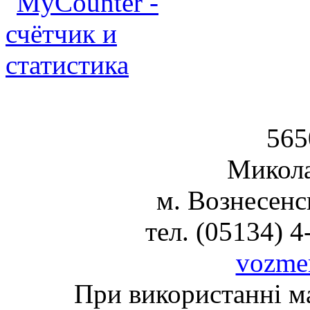
Вознесен
565
Микола
м. Вознесенс
тел. (05134) 4
vozme
При використанні ма