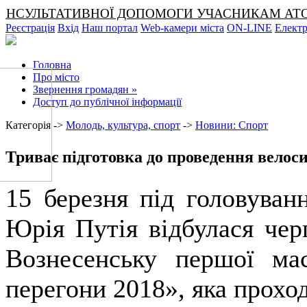
СУЛЬТАТИВНОЇ ДОПОМОГИ УЧАСНИКАМ АТО ТА ЧЛЕН
Реєстрація
Вхід
Наш портал
Web-камери міста
ON-LINE
Електр
Головна
Про місто
Звернення громадян
»
Доступ до публічної інформації
Категорія ->
Молодь, культура, спорт
->
Новини: Спорт
Триває підготовка до проведення велос
15 березня під головуван
Юрія Путія відбулася чер
Вознесенську першої ма
перегони 2018», яка прохо