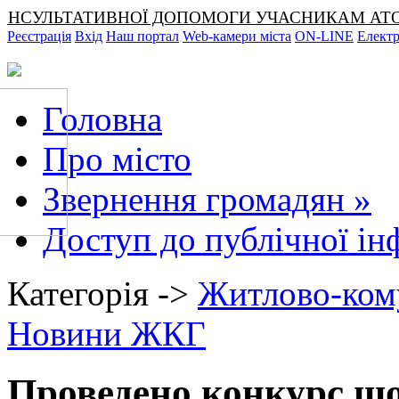
СУЛЬТАТИВНОЇ ДОПОМОГИ УЧАСНИКАМ АТО ТА ЧЛЕН
Реєстрація
Вхід
Наш портал
Web-камери міста
ON-LINE
Електр
Головна
Про місто
Звернення громадян
»
Доступ до публічної ін
Категорія ->
Житлово-ком
Новини ЖКГ
Проведено конкурс що