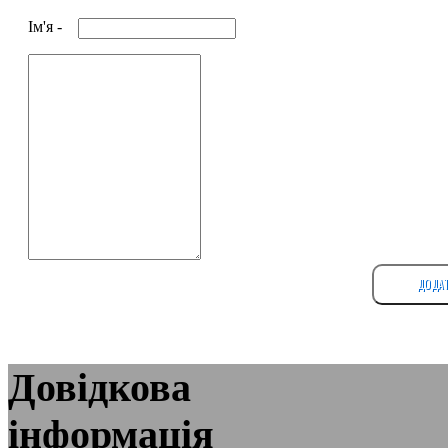
Iм'я -
ДОДАТ
Довідкова
інформація