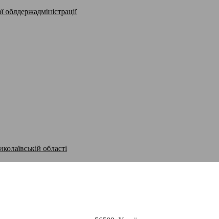
ї облдержадміністрації
иколаївській області
Вознесенська міська рада