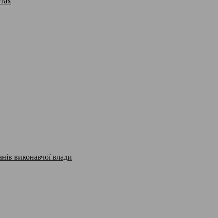
утах
анів виконавчої влади