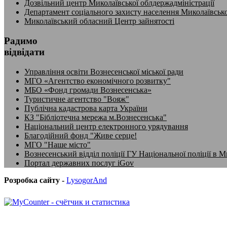
Дозвільний центр Миколаївської облдержадміністрації
Департамент соціального захисту населення Миколаївсько
Миколаївський обласний Центр зайнятості
Радимо
відвідати
Управління освіти Вознесенської міської ради
МГО «Агентство економічного розвитку"
МБО «Фонд громади Вознесенська»
Туристичне агентство "Вояж"
Публічна кадастрова карта України
КЗ "Бібліотечна мережа м.Вознесенська"
Національний центр електронного урядування
Благодійний фонд "Живе серце!
МГО "Наше місто"
Вознесенський відділ поліції ГУ Національної поліції в М
Портал державних послуг iGov
Розробка сайту -
LysogorAnd