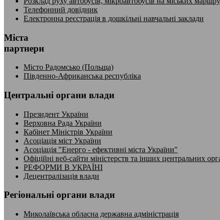
Розклад руху автобусів, мікроавтобусів на міських маршр
Телефонний довідник
Електронна реєстрація в дошкільні навчальні заклади
Міста
партнери
Місто Радомсько (Польща)
Південно-Африканська республіка
Центральні органи влади
Президент України
Верховна Рада України
Кабінет Міністрів України
Асоціація міст України
Асоціація "Енерго - ефективні міста України"
Офіційні веб-сайти міністерств та інших центральних орг
РЕФОРМИ В УКРАЇНІ
Децентралізація влади
Регіональні органи влади
Миколаївська обласна державна адміністрація