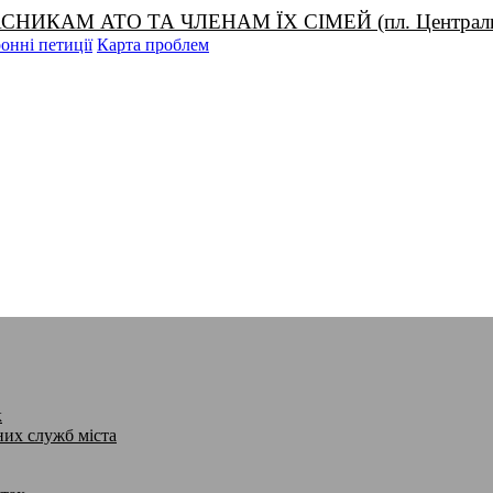
М АТО ТА ЧЛЕНАМ ЇХ СІМЕЙ (пл. Центральна, 1
онні петиції
Карта проблем
к
них служб міста