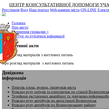
ЦЕНТР КОНСУЛЬТАТИВНОЇ ДОПОМОГИ УЧАСНИКА
Реєстрація
Вхід
Наш портал
Web-камери міста
ON-LINE
Електр
Головна
Про місто
Звернення громадян
»
Доступ до публічної інформації
Нормативні акти
Про розгляд матеріалів з житлових питань
Про розгляд матеріалів з житлових питань
Довідкова
інформація
Перелік площ, вулиць, провулків міста
Розклад руху поїздів та електричок по станції Вознесенсь
Телефони екстренних аварійних та довідково-інформацій
Розклад руху автобусів по автостанції Вознесенськ
Розклад руху автобусів по Вознесенському району