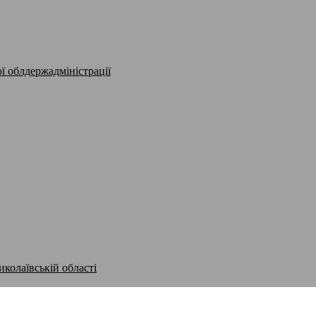
ї облдержадміністрації
иколаївській області