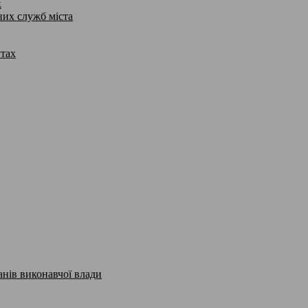
к
них служб міста
утах
анів виконавчої влади