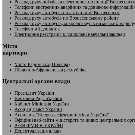
Розклад руху поїздів та електричок по станції Вознесенсь
Телефони екстренних аварійних та довідково-інформацій
Розклад руху автобусів по автостанції Вознесенськ
Розклад руху автобусів по Вознесенському району
Розклад руху автобусів, мікроавтобусів на міських маршр
Телефонний довідник
Електронна реєстрація в дошкільні навчальні заклади
Міста
партнери
Місто Радомсько (Польща)
Південно-Африканська республіка
Центральні органи влади
Президент України
Верховна Рада України
Кабінет Міністрів України
Асоціація міст України
Асоціація "Енерго - ефективні міста України"
Офіційні веб-сайти міністерств та інших центральних орг
РЕФОРМИ В УКРАЇНІ
Децентралізація влади