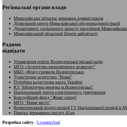
Регіональні органи влади
Миколаївська обласна державна адміністрація
Дозвільний центр Миколаївської облдержадміністрації
Департамент соціального захисту населення Миколаївсько
Миколаївський обласний Центр зайнятості
Радимо
відвідати
Управління освіти Вознесенської міської ради
МГО «Агентство економічного розвитку"
МБО «Фонд громади Вознесенська»
Туристичне агентство "Вояж"
Публічна кадастрова карта України
КЗ "Бібліотечна мережа м.Вознесенська"
Національний центр електронного урядування
Благодійний фонд "Живе серце!
МГО "Наше місто"
Вознесенський відділ поліції ГУ Національної поліції в М
Портал державних послуг iGov
Розробка сайту -
LysogorAnd