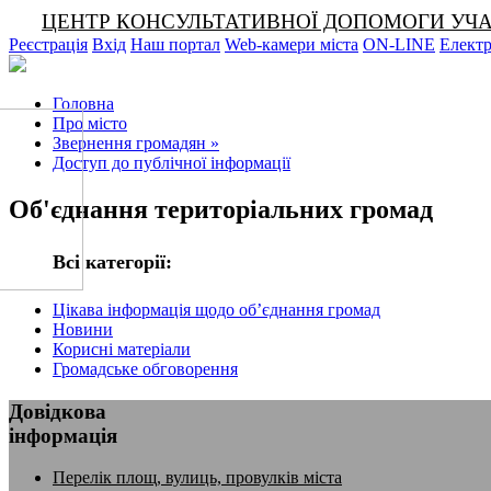
ЦЕНТР КОНСУЛЬТАТИВНОЇ ДОПОМОГИ УЧАСНИКА
Реєстрація
Вхід
Наш портал
Web-камери міста
ON-LINE
Електр
Головна
Про місто
Звернення громадян
»
Доступ до публічної інформації
Об'єднання територіальних громад
Всі категорії:
Цікава інформація щодо об’єднання громад
Новини
Корисні матеріали
Громадське обговорення
Довідкова
інформація
Перелік площ, вулиць, провулків міста