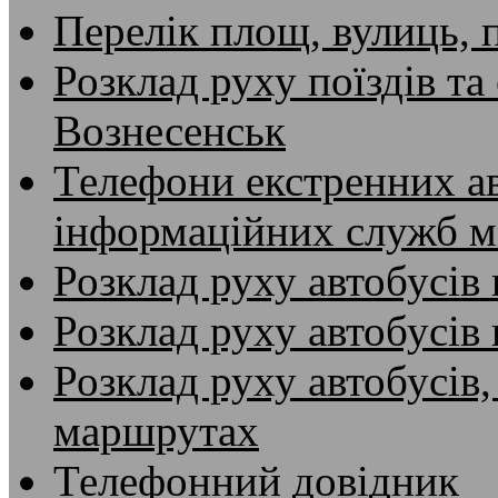
Перелік площ, вулиць, 
Розклад руху поїздів та
Вознесенськ
Телефони екстренних ав
інформаційних служб м
Розклад руху автобусів 
Розклад руху автобусів
Розклад руху автобусів,
маршрутах
Телефонний довідник