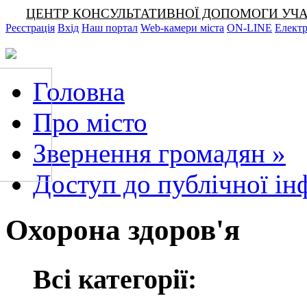
ЦЕНТР КОНСУЛЬТАТИВНОЇ ДОПОМОГИ УЧАСНИКА
Реєстрація
Вхід
Наш портал
Web-камери міста
ON-LINE
Електр
Головна
Про місто
Звернення громадян
»
Доступ до публічної ін
Охорона здоров'я
Всі категорії: